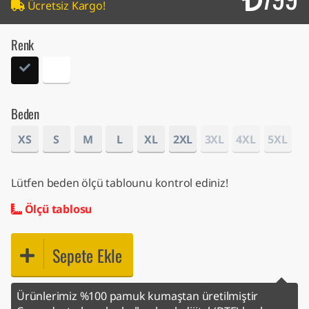
Ücretsiz Kargo!
Renk
Beden
XS
S
M
L
XL
2XL
3XL
4XL
5XL
Lütfen beden ölçü tablounu kontrol ediniz!
Ölçü tablosu
Sepete Ekle
Ürünlerimiz %100 pamuk kumaştan üretilmiştir