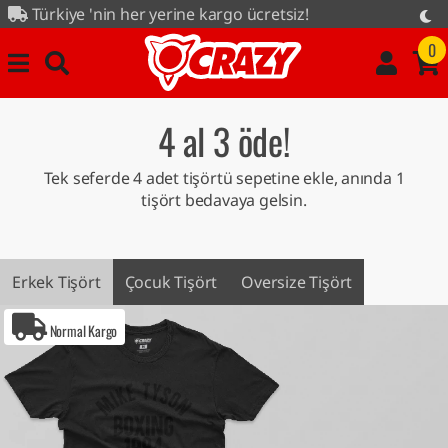
nin her yerine kargo ücretsiz!
e kampanyası tüm ürünlerde...
0
4 al 3 öde!
Tek seferde 4 adet tişörtü sepetine ekle, anında 1
tişört bedavaya gelsin.
Erkek Tişört
Çocuk Tişört
Oversize Tişört
Normal Kargo