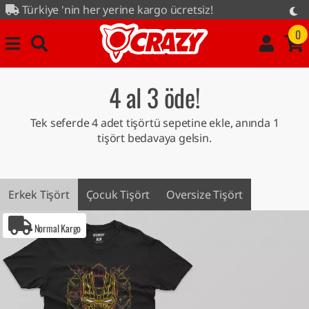
e 'nin her yerine kargo ücretsiz!
öde kampanyası tüm ürünlerde...
0
4 al 3 öde!
Tek seferde 4 adet tişörtü sepetine ekle, anında 1
tişört bedavaya gelsin.
Erkek Tişört
Çocuk Tişört
Oversize Tişört
Normal Kargo