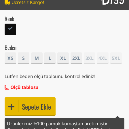
Ücretsiz Kargo!
Renk
Beden
XS
S
M
L
XL
2XL
3XL
4XL
5XL
Lütfen beden ölçü tablounu kontrol ediniz!
Ölçü tablosu
Sepete Ekle
Ürünlerimiz %100 pamuk kumaştan üretilmiştir