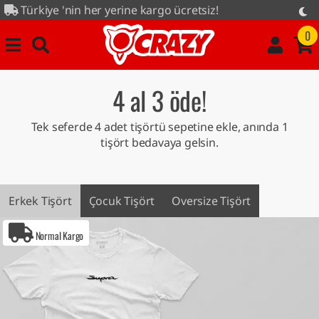
 yerine kargo ücretsiz!
anyası tüm ürünlerde...
0
4 al 3 öde!
Tek seferde 4 adet tişörtü sepetine ekle, anında 1
tişört bedavaya gelsin.
Erkek Tişört
Çocuk Tişört
Oversize Tişört
Normal Kargo