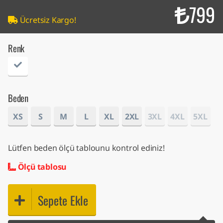
799
Ücretsiz Kargo!
Renk
Beden
XS
S
M
L
XL
2XL
3XL
4XL
5XL
Lütfen beden ölçü tablounu kontrol ediniz!
Ölçü tablosu
Sepete Ekle