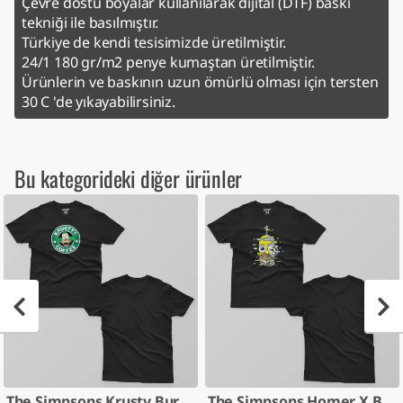
Çevre dostu boyalar kullanılarak dijital (DTF) baskı
tekniği ile basılmıştır.
Türkiye de kendi tesisimizde üretilmiştir.
24/1 180 gr/m2 penye kumaştan üretilmiştir.
Ürünlerin ve baskının uzun ömürlü olması için tersten
30 C 'de yıkayabilirsiniz.
Bu kategorideki diğer ürünler
The Simpsons Krusty Burger
The Simpsons Homer X Bender