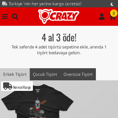
nin her yerine kargo ücretsiz!
e kampanyası tüm ürünlerde...
0
4 al 3 öde!
Tek seferde 4 adet tişörtü sepetine ekle, anında 1
tişört bedavaya gelsin.
Erkek Tişört
Çocuk Tişört
Oversize Tişört
Normal Kargo