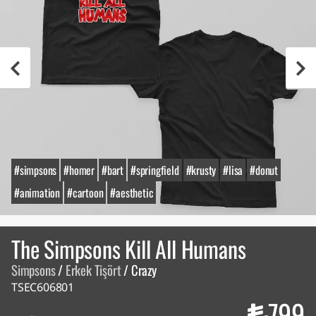
#simpsons
#homer
#bart
#springfield
#krusty
#lisa
#donut
#animation
#cartoon
#aesthetic
The Simpsons Kill All Humans
Simpsons
/
Erkek Tişört
/
Crazy
TSEC606801
799