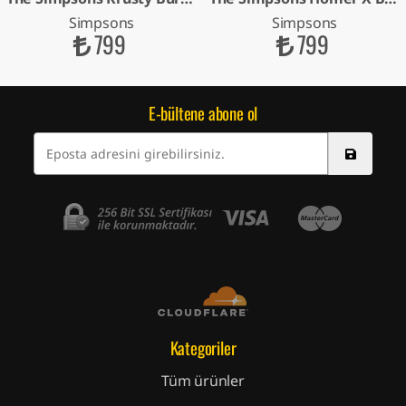
Simpsons
Simpsons
799
799
E-bültene abone ol
Kategoriler
Tüm ürünler