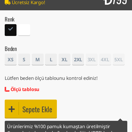
Ücretsiz Kargo!
Renk
Beden
XS
S
M
L
XL
2XL
3XL
4XL
5XL
Lütfen beden ölçü tablounu kontrol ediniz!
Ölçü tablosu
Sepete Ekle
Ürünlerimiz %100 pamuk kumaştan üretilmiştir