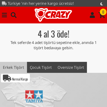
ye 'nin her yerine kargo ücretsiz!
3 öde kampanyası tüm ürünlerde...
0
4 al 3 öde!
Tek seferde 4 adet tişörtü sepetine ekle, anında 1
tişört bedavaya gelsin.
Erkek Tişört
Çocuk Tişört
Oversize Tişört
Normal Kargo