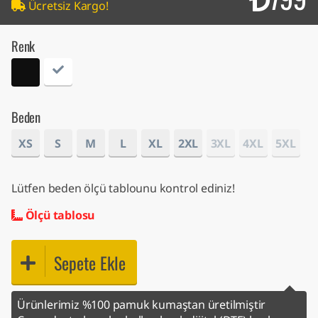
Ücretsiz Kargo!
Renk
Beden
XS
S
M
L
XL
2XL
3XL
4XL
5XL
Lütfen beden ölçü tablounu kontrol ediniz!
Ölçü tablosu
Sepete Ekle
Ürünlerimiz %100 pamuk kumaştan üretilmiştir