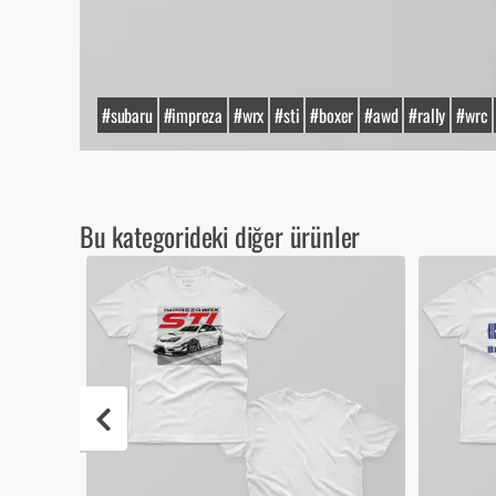
#subaru
#impreza
#wrx
#sti
#boxer
#awd
#rally
#wrc
Bu kategorideki diğer ürünler