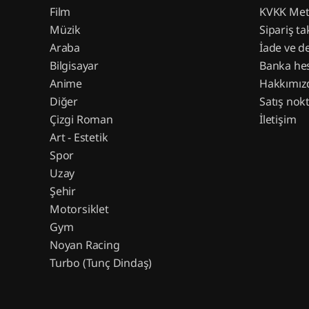
Film
KVKK Met
Müzik
Sipariş ta
Araba
İade ve d
Bilgisayar
Banka hes
Anime
Hakkımız
Diğer
Satış nokt
Çizgi Roman
İletişim
Art - Estetik
Spor
Uzay
Şehir
Motorsiklet
Gym
Noyan Racing
Turbo (Tunç Dindaş)