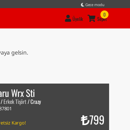
Gece modu
0
Üyelik
Sepet
vaya gelsin.
aru Wrx Sti
/
Erkek Tişört
/
Crazy
87801
799
etsiz Kargo!