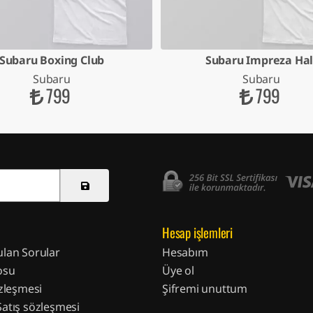
Subaru Boxing Club
Subaru Impreza Hal
Subaru
Subaru
799
799
Hesap işlemleri
ulan Sorular
Hesabım
osu
Üye ol
özleşmesi
Şifremi unuttum
Satış sözleşmesi