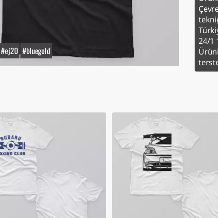
Çevre
tekniğ
Türki
24/1 
#ej20
#bluegold
Ürünl
terst