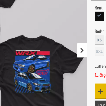
Renk
Beden
XS
5XL
Lütfen
Ölç
Ürünl