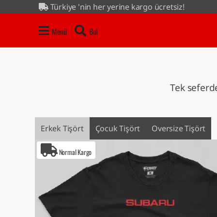
Türkiye 'nin her yerine kargo ücretsiz!
4 al 3 öde kampanyası tüm ürünlerde...
Menü
Bul
Tek seferde
Erkek Tişört
Çocuk Tişört
Oversize Tişört
Normal Kargo