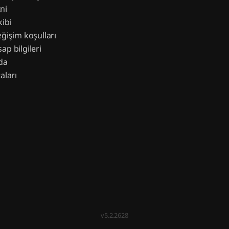
ni
kibi
eğişim koşulları
ap bilgileri
da
aları
v5.2.2628