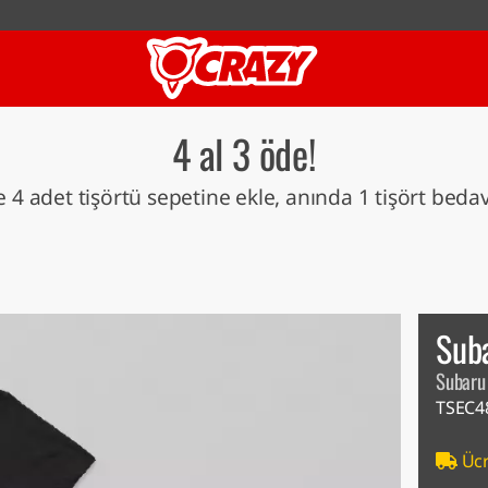
4 al 3 öde!
 4 adet tişörtü sepetine ekle, anında 1 tişört beda
Sub
Subaru
TSEC4
Ücr