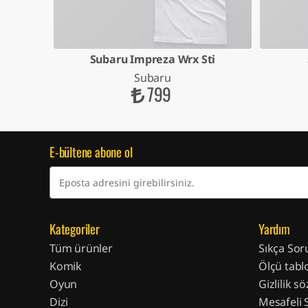
Car
Subaru Impreza Wrx Sti
Subaru
799
E-bültene abone ol
Kategoriler
Yardım
Tüm ürünler
Sıkça Sor
Komik
Ölçü tabl
Oyun
Gizlilik s
Dizi
Mesafeli 