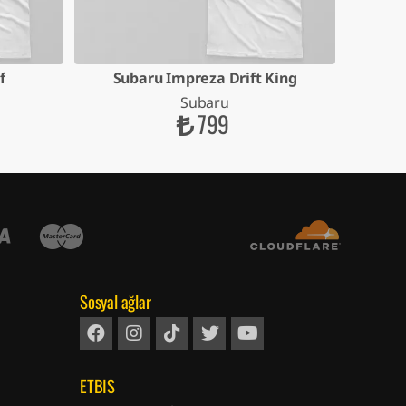
f
Subaru Impreza Drift King
Subaru
799
Sosyal ağlar
ETBIS