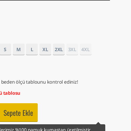
S
M
L
XL
2XL
3XL
4XL
 beden ölçü tablounu kontrol ediniz!
ü tablosu
Sepete Ekle
erimiz %100 pamuk kumaştan üretilmiştir