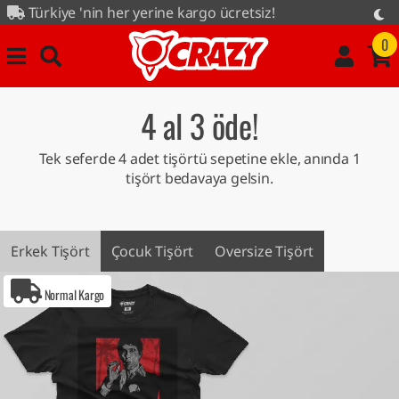
'nin her yerine kargo ücretsiz!
de kampanyası tüm ürünlerde...
0
4 al 3 öde!
Tek seferde 4 adet tişörtü sepetine ekle, anında 1
tişört bedavaya gelsin.
Erkek Tişört
Çocuk Tişört
Oversize Tişört
Normal Kargo