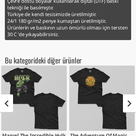
Çevre dostu boyalar kullanılarak dijital (DTF) baskı
tekniği ile basılmıştır.
Türkiye de kendi tesisimizde üretilmiştir.
24/1 180 gr/m2 penye kumaştan üretilmiştir.
Ürünlerin ve baskının uzun ömürlü olması için tersten
30 C 'de yıkayabilirsiniz.
Bu kategorideki diğer ürünler
Marvel The Incredible Hulk
The Adventure Of Magic Mushroom