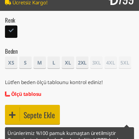
Ücretsiz Kargo!
Renk
Beden
XS
S
M
L
XL
2XL
3XL
4XL
5XL
Lütfen beden ölçü tablounu kontrol ediniz!
Ölçü tablosu
Sepete Ekle
Ürünlerimiz %100 pamuk kumaştan üretilmiştir