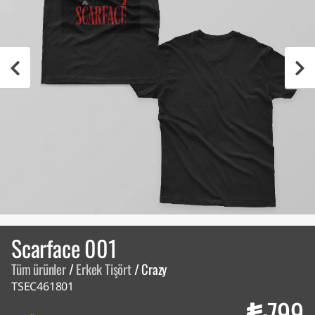
Scarface 001
Tüm ürünler
/
Erkek Tişört
/
Crazy
TSEC461801
799