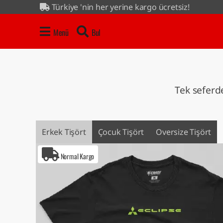
Türkiye 'nin her yerine kargo ücretsiz!
4 al 3 öde kampanyası tüm ürünlerde...
Menü
Bul
Tek seferde
Erkek Tişört
Çocuk Tişört
Oversize Tişört
Normal Kargo