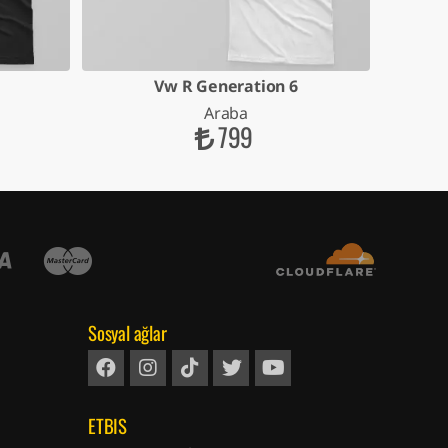
Vw R Generation 6
Araba
799
Sosyal ağlar
ETBIS