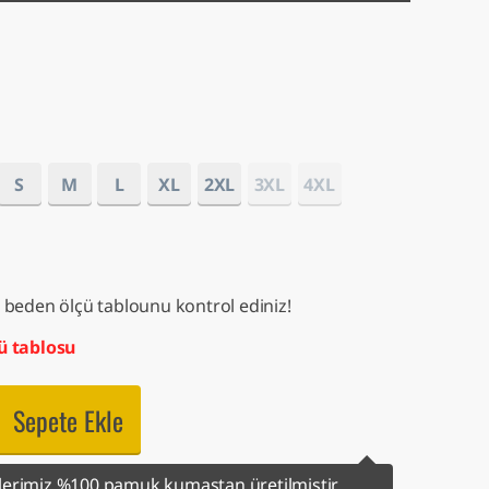
S
M
L
XL
2XL
3XL
4XL
 beden ölçü tablounu kontrol ediniz!
ü tablosu
Sepete Ekle
erimiz %100 pamuk kumaştan üretilmiştir