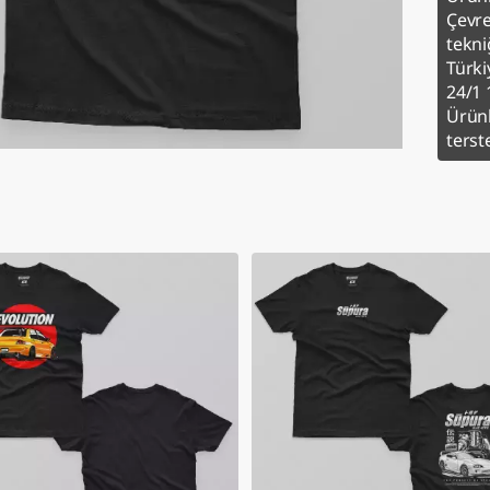
Çevre
tekniğ
Türki
24/1 
Ürünl
terst