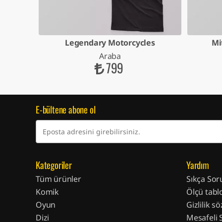
ous
Legendary Motorcycles
Mi
Araba
799
E-bültene abone ol
Kategoriler
Yardım
Tüm ürünler
Sıkça Sor
Komik
Ölçü tabl
Oyun
Gizlilik s
Dizi
Mesafeli 