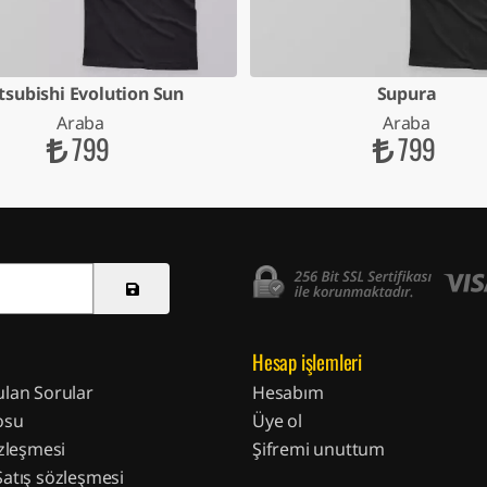
tsubishi Evolution Sun
Supura
Araba
Araba
799
799
Hesap işlemleri
ulan Sorular
Hesabım
osu
Üye ol
özleşmesi
Şifremi unuttum
Satış sözleşmesi