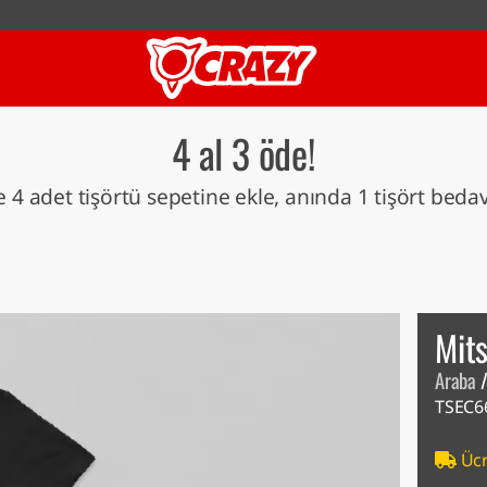
4 al 3 öde!
 4 adet tişörtü sepetine ekle, anında 1 tişört beda
Mits
Araba
TSEC6
Ücr