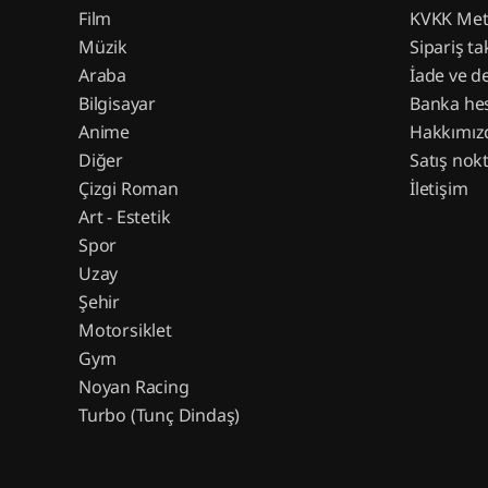
Film
KVKK Met
Müzik
Sipariş ta
Araba
İade ve d
Bilgisayar
Banka hes
Anime
Hakkımız
Diğer
Satış nokt
Çizgi Roman
İletişim
Art - Estetik
Spor
Uzay
Şehir
Motorsiklet
Gym
Noyan Racing
Turbo (Tunç Dindaş)