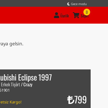
Gece modu
0
Üyelik
Sepet
vaya gelsin.
ubishi Eclipse 1997
/
Erkek Tişört
/
Crazy
61901
799
etsiz Kargo!