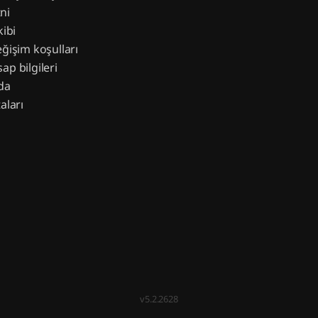
ni
kibi
eğişim koşulları
ap bilgileri
da
aları
v5.2.2628