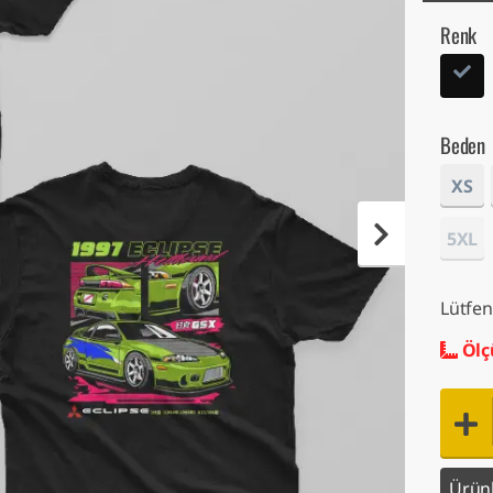
Renk
Beden
XS
5XL
Lütfen
Ölç
Ürünl