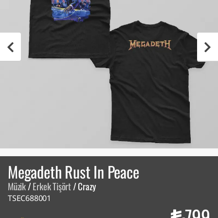
Megadeth Rust In Peace
Müzik
/
Erkek Tişört
/
Crazy
TSEC688001
799