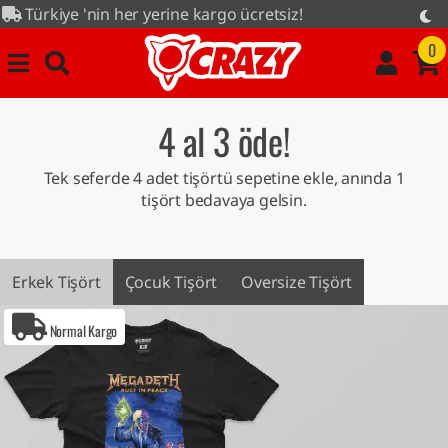
 kargo ücretsiz!
tüm ürünlerde...
0
4 al 3 öde!
Tek seferde 4 adet tişörtü sepetine ekle, anında 1
tişört bedavaya gelsin.
Erkek Tişört
Çocuk Tişört
Oversize Tişört
Normal Kargo