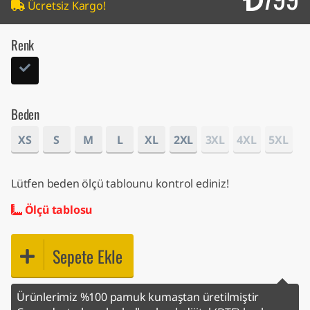
Ücretsiz Kargo!
Renk
Beden
XS
S
M
L
XL
2XL
3XL
4XL
5XL
Lütfen beden ölçü tablounu kontrol ediniz!
Ölçü tablosu
Sepete Ekle
Ürünlerimiz %100 pamuk kumaştan üretilmiştir