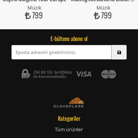
Müzik
Müzik
799
799
E-bültene abone ol
Kategoriler
Tüm ürünler