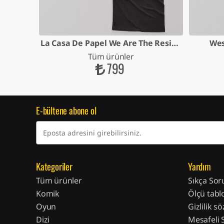
ter Face
La Casa De Papel We Are The Resistance
Wes
Tüm ürünler
799
E-bültene abone ol
Kategoriler
Yardım
Tüm ürünler
Sıkça Sor
Komik
Ölçü tabl
Oyun
Gizlilik s
Dizi
Mesafeli 