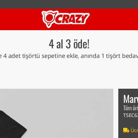
4 al 3 öde!
 4 adet tişörtü sepetine ekle, anında 1 tişört beda
Mar
Tüm ür
TSEC6
Ücr