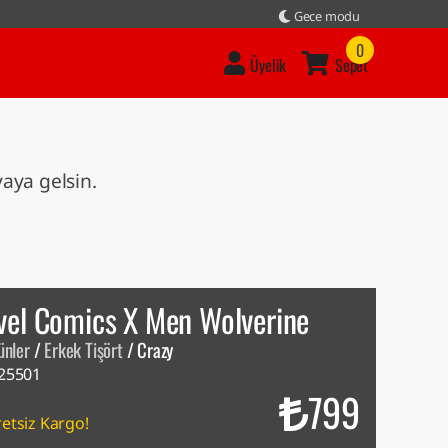
Gece modu
0
Üyelik
Sepet
vaya gelsin.
vel Comics X Men Wolverine
ünler
/
Erkek Tişört
/
Crazy
25501
799
etsiz Kargo!