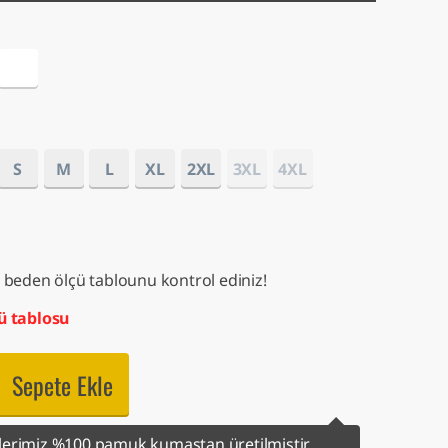
S
M
L
XL
2XL
3XL
4XL
 beden ölçü tablounu kontrol ediniz!
ü tablosu
Sepete Ekle
erimiz %100 pamuk kumaştan üretilmiştir