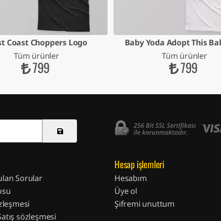
t Coast Choppers Logo
Baby Yoda Adopt This Bab
Tüm ürünler
Tüm ürünler
799
799
Hesap işlemleri
ulan Sorular
Hesabım
osu
Üye ol
özleşmesi
Şifremi unuttum
Satış sözleşmesi