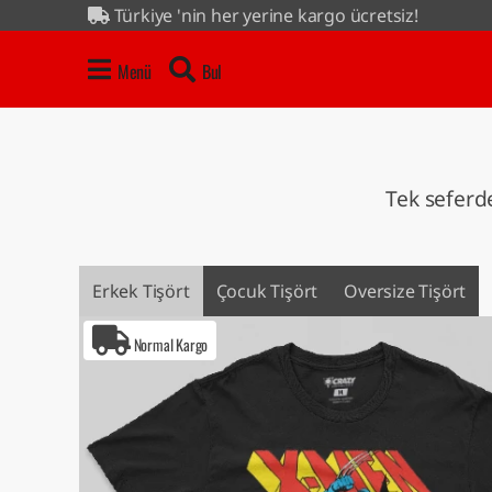
Türkiye 'nin her yerine kargo ücretsiz!
4 al 3 öde kampanyası tüm ürünlerde...
Menü
Bul
Tek seferde
Erkek Tişört
Çocuk Tişört
Oversize Tişört
Normal Kargo