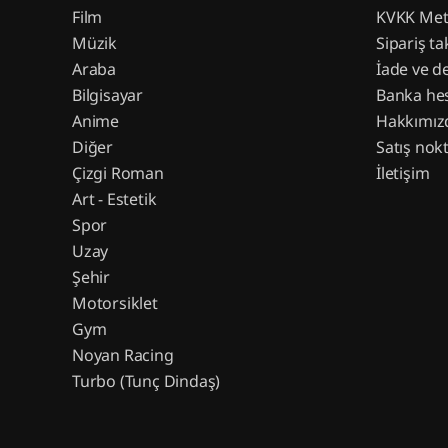
Film
KVKK Met
Müzik
Sipariş ta
Araba
İade ve d
Bilgisayar
Banka hes
Anime
Hakkımız
Diğer
Satış nokt
Çizgi Roman
İletişim
Art - Estetik
Spor
Uzay
Şehir
Motorsiklet
Gym
Noyan Racing
Turbo (Tunç Dindaş)