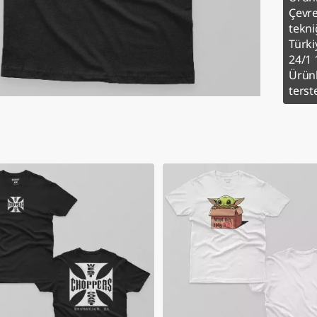
Çevre
tekniğ
Türki
24/1 
Ürünl
terst