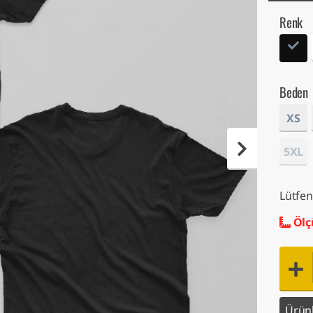
Renk
Beden
XS
5XL
Lütfen
Ölç
Ürünl