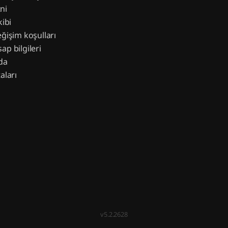
ni
kibi
eğişim koşulları
ap bilgileri
da
aları
v5.2.2628