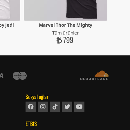
y Jedi
Marvel Thor The Mighty
Tüm ürünler
799
Sosyal ağlar
ETBIS