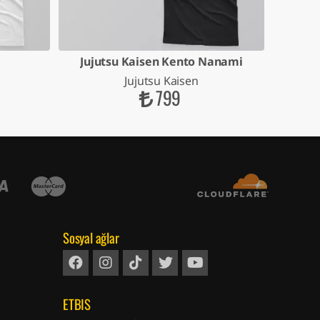
Jujutsu Kaisen Kento Nanami
Jujutsu 
Jujutsu Kaisen
799
Sosyal ağlar
ETBIS