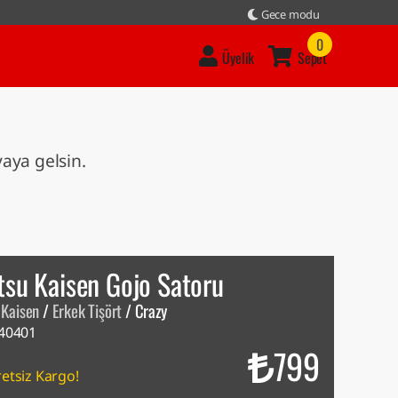
Gece modu
0
Üyelik
Sepet
vaya gelsin.
tsu Kaisen Gojo Satoru
u Kaisen
/
Erkek Tişört
/
Crazy
40401
799
etsiz Kargo!