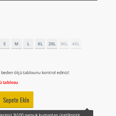
S
M
L
XL
2XL
3XL
4XL
 beden ölçü tablounu kontrol ediniz!
ü tablosu
Sepete Ekle
erimiz %100 pamuk kumaştan üretilmiştir