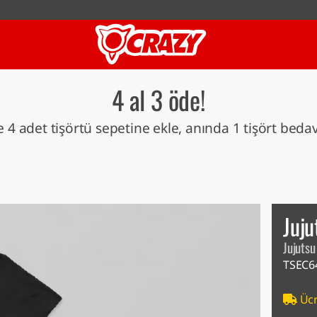
4 al 3 öde!
 4 adet tişörtü sepetine ekle, anında 1 tişört beda
Juju
Jujuts
TSEC6
Ücr