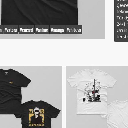
Çevre
tekniğ
Türki
24/1 
n
#satoru
#cursed
#anime
#manga
#shibuya
Ürünl
terst