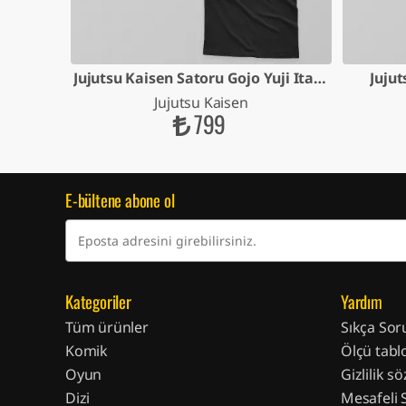
 Sukuna
Jujutsu Kaisen Satoru Gojo Yuji Itadori
Jujut
Jujutsu Kaisen
799
E-bültene abone ol
Kategoriler
Yardım
Tüm ürünler
Sıkça Sor
Komik
Ölçü tabl
Oyun
Gizlilik s
Dizi
Mesafeli 