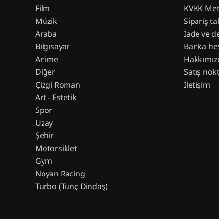
Film
KVKK Met
Müzik
Sipariş ta
Araba
İade ve d
Bilgisayar
Banka hes
Anime
Hakkımız
Diğer
Satış nokt
Çizgi Roman
İletişim
Art - Estetik
Spor
Uzay
Şehir
Motorsiklet
Gym
Noyan Racing
Turbo (Tunç Dindaş)