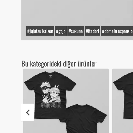
#jujutsu kaisen
#gojo
#sukuna
#itadori
#domain expansio
Bu kategorideki diğer ürünler