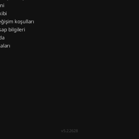
ni
kibi
eğişim koşulları
ap bilgileri
da
aları
v5.2.2628