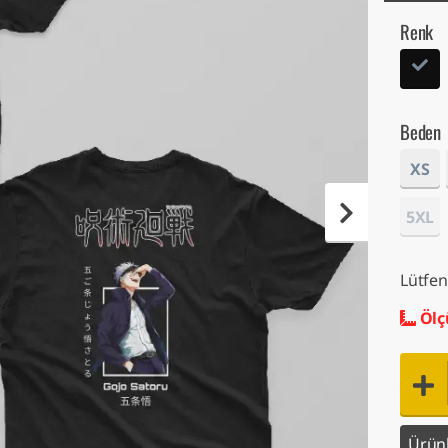
Renk
Beden
XS
5XL
Lütfen
Ölç
Ürünl