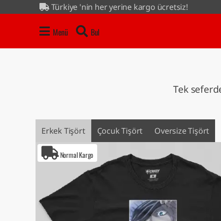
Türkiye 'nin her yerine kargo ücretsiz!
4 al 3 öde kampanyası tüm ürünlerde...
Menü
Bul
Tek seferde
Erkek Tişört
Çocuk Tişört
Oversize Tişört
Normal Kargo