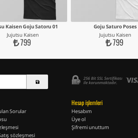
su Kaisen Goju Satoru 01
Goju Saturo Poses
Jujutsu Kaisen
Jujutsu Kaisen
799
799
Hesap işlemleri
ulan Sorular
Hesabım
osu
Üye ol
özleşmesi
Şifremi unuttum
Satış sözleşmesi