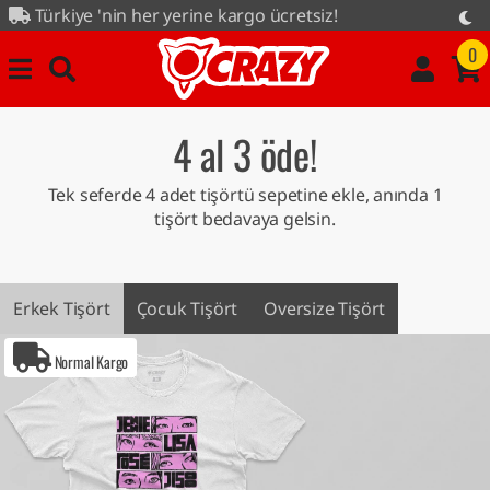
n her yerine kargo ücretsiz!
kampanyası tüm ürünlerde...
0
4 al 3 öde!
Tek seferde 4 adet tişörtü sepetine ekle, anında 1
tişört bedavaya gelsin.
Erkek Tişört
Çocuk Tişört
Oversize Tişört
Normal Kargo