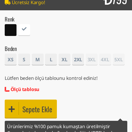
Ücretsiz Kargo!
Renk
Beden
XS
S
M
L
XL
2XL
3XL
4XL
5XL
Lütfen beden ölçü tablounu kontrol ediniz!
Ölçü tablosu
Sepete Ekle
Ürünlerimiz %100 pamuk kumaştan üretilmiştir