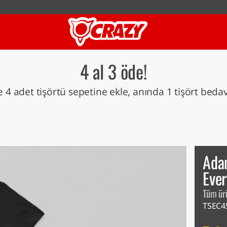
4 al 3 öde!
 4 adet tişörtü sepetine ekle, anında 1 tişört beda
Ada
Ever
Tüm ür
TSEC4