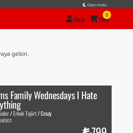
Gece modu
0
Üyelik
Sepet
vaya gelsin.
ms Family Wednesdays I Hate
ything
ünler
/
Erkek Tişört
/
Crazy
58501
799