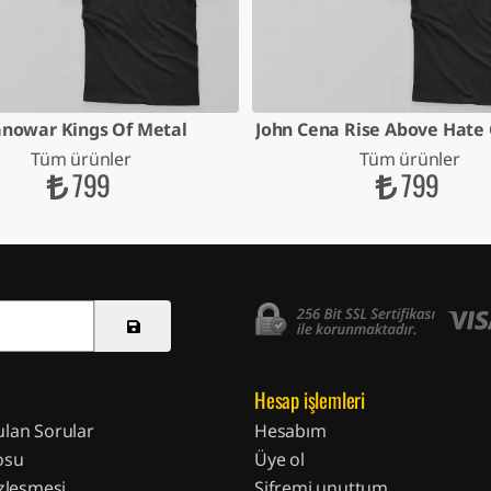
nowar Kings Of Metal
Tüm ürünler
Tüm ürünler
799
799
Hesap işlemleri
ulan Sorular
Hesabım
osu
Üye ol
özleşmesi
Şifremi unuttum