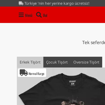
Türkiye 'nin her yerine kargo ücretsiz!
4 al 3 öde kampanyası tüm ürünlerde...
Menü
Bul
Tek seferde
Erkek Tişört
Çocuk Tişört
Oversize Tişört
Normal Kargo