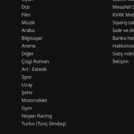
Dizi
Mesafeli 
Film
KVKK Met
Müzik
Sipariş ta
Araba
İade ve d
Bilgisayar
Banka hes
Anime
Hakkımız
Diğer
Satış nokt
Çizgi Roman
İletişim
Art - Estetik
Spor
Uzay
Şehir
Motorsiklet
Gym
Noyan Racing
Turbo (Tunç Dindaş)