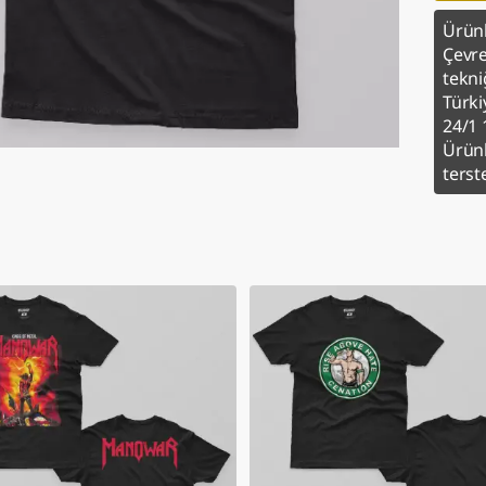
Ürünl
Çevre
tekniğ
Türki
24/1 
Ürünl
terst