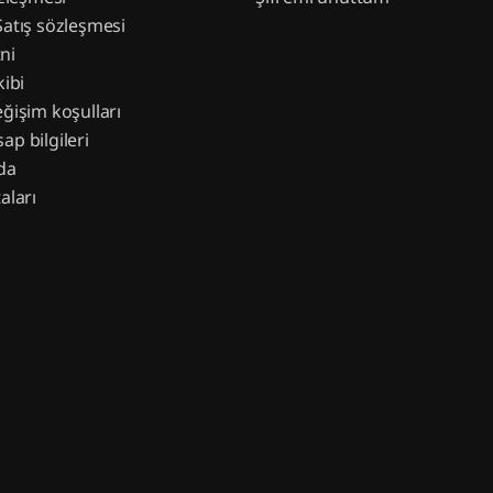
Satış sözleşmesi
ni
kibi
eğişim koşulları
ap bilgileri
da
aları