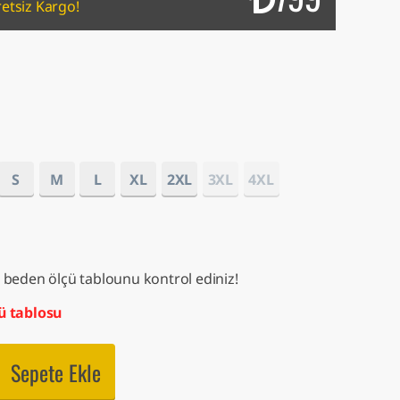
etsiz Kargo!
S
M
L
XL
2XL
3XL
4XL
 beden ölçü tablounu kontrol ediniz!
ü tablosu
Sepete Ekle