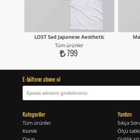
LOST Sad Japanese Aesthetic
Ma
Tüm ürünler
799
E-bültene abone ol
Kategoriler
Yardım
Tüm ürünler
Sıkça Sor
Komik
Ölçü tabl
Oyun
Gizlilik s