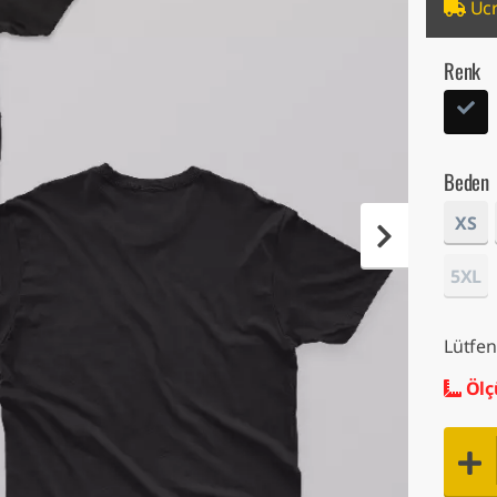
Ücr
Renk
Beden
XS
5XL
Lütfen
Ölç