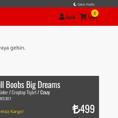
Gece modu
0
Üyelik
Sepet
vaya gelsin.
ll Boobs Big Dreams
ünler
/
Croptop Tişört
/
Crazy
85301
499
etsiz Kargo!