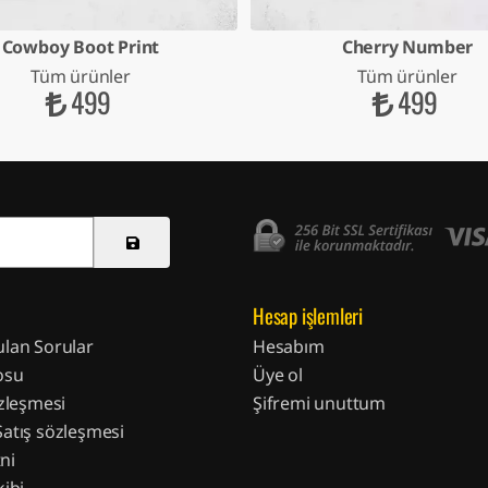
Cowboy Boot Print
Cherry Number
Tüm ürünler
Tüm ürünler
499
499
Hesap işlemleri
ulan Sorular
Hesabım
osu
Üye ol
özleşmesi
Şifremi unuttum
Satış sözleşmesi
ni