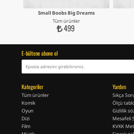
ower
Small Boobs Big Dreams
Tüm ürünler
499
E-bültene abone ol
Kategoriler
Yardım
Tüm ürünler
Sıkça Sor
Komik
Ölçü tabl
Oyun
Gizlilik s
Dizi
Mesafeli 
Film
KVKK Met