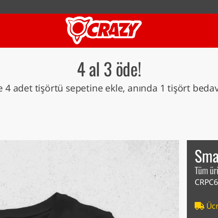
4 al 3 öde!
 4 adet tişörtü sepetine ekle, anında 1 tişört beda
Sma
Tüm ür
CRPC6
Ücr