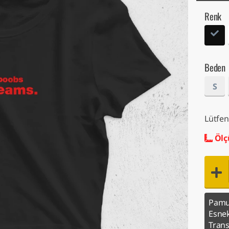
Renk
Beden
S
Lütfen
Ölç
Pamuk
Esnek
Trans