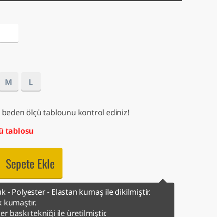
M
L
 beden ölçü tablounu kontrol ediniz!
ü tablosu
Sepete Ekle
 - Polyester - Elastan kumaş ile dikilmiştir.
 kumaştır.
er baskı tekniği ile üretilmiştir.