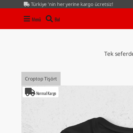
Türkiye 'nin her yerine kargo ücretsiz!
4 al 3 öde kampanyası tüm ürünlerde...
Menü
Bul
Tek seferde
Croptop Tişört
Normal Kargo